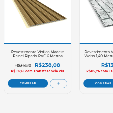
Revestimento Vinilico Madeira
Revestimento Vin
Painel Ripado PVC 6 Metros
Weiss 1,40 Metr
Plasbil Placa REVID 250mm X
250X4mm So
10mm Sob Encomenda
R$238,08
R$13
R$313,20
R$197,61
com
Transferência PlX
R$115,76
com
Tr