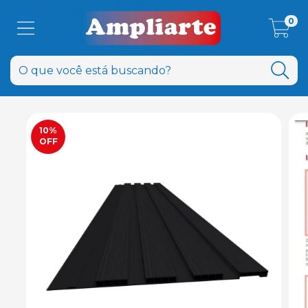
0
10
%
OFF