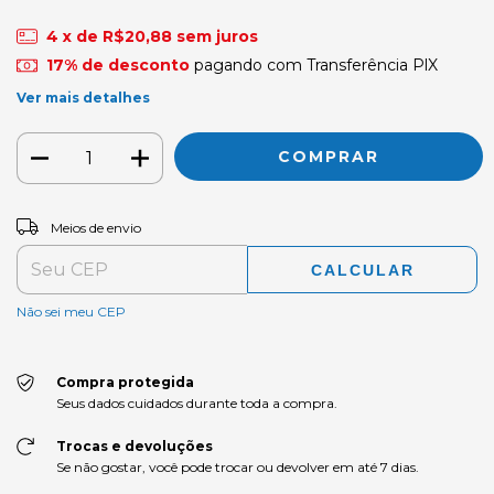
4
x de
R$20,88
sem juros
17% de desconto
pagando com Transferência PlX
Ver mais detalhes
ALTERAR CEP
Entregas para o CEP:
Meios de envio
CALCULAR
Não sei meu CEP
Compra protegida
Seus dados cuidados durante toda a compra.
Trocas e devoluções
Se não gostar, você pode trocar ou devolver em até 7 dias.