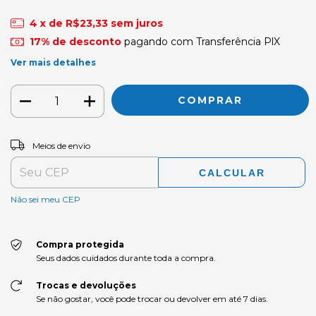
4
x de
R$23,33
sem juros
17% de desconto
pagando com Transferência PlX
Ver mais detalhes
ALTERAR CEP
Entregas para o CEP:
Meios de envio
CALCULAR
Não sei meu CEP
Compra protegida
Seus dados cuidados durante toda a compra.
Trocas e devoluções
Se não gostar, você pode trocar ou devolver em até 7 dias.