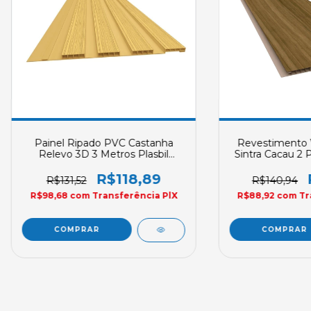
Painel Ripado PVC Castanha
Revestimento V
Relevo 3D 3 Metros Plasbil
Sintra Cacau 2 
250mm X 10mm
Plasbil Placa
10mm Sob 
R$118,89
R$131,52
R$140,94
R$98,68
com
Transferência PlX
R$88,92
com
Tr