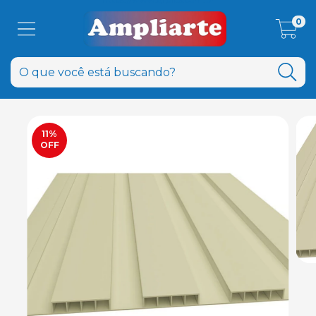
0
11
%
OFF