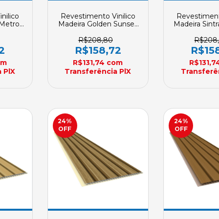
nilico
Revestimento Vinilico
Revestiment
Metros
Madeira Golden Sunset
Madeira Sint
REVID
PVC 4 Metros Plasbil
4 Metros Pla
 Sob
Placa REVID 250mm X
REVID 250m
R$208,80
R$208
a
10mm Sob Encomenda
Sob Enc
2
R$158,72
R$15
om
R$131,74
com
R$131,7
 PlX
Transferência PlX
Transferê
24
%
24
%
OFF
OFF