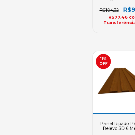
Metros Plasbil 
7mm
R$9
R$104,32
R$77,46
c
Transferência
11
%
OFF
Painel Ripado P
Relevo 3D 6 M
Plasbil 200mm