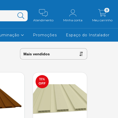
0
Atendimento
Minha conta
Meu carrinho
luminação
Promoções
Espaço do Instalador
11
%
OFF