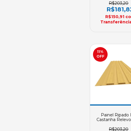
Sob Encome
R$203,20
R$181,8
R$150,91
c
Transferência
11
%
OFF
Painel Ripado
Castanha Relevo 
Metros Plasbil 
Peças 200mm 
R$203,20