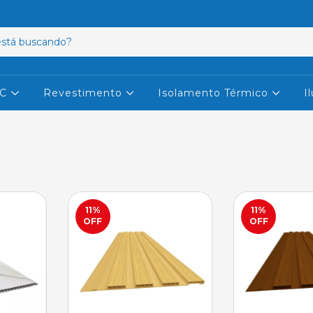
VC
Revestimento
Isolamento Térmico
I
11
%
11
%
OFF
OFF