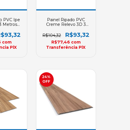
do PVC Ipe
Painel Ripado PVC
3 Metros
Creme Relevo 3D 3
0mm X 7mm
Metros Plasbil 200mm X
7mm Sob Encomenda
$93,32
R$93,32
R$104,32
6
com
R$77,46
com
ncia PlX
Transferência PlX
24
%
OFF