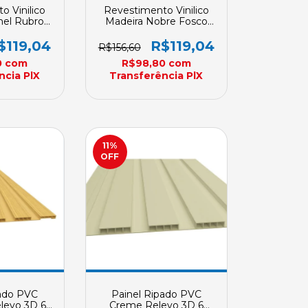
o Vinilico
Revestimento Vinilico
nel Rubro
Madeira Nobre Fosco
s Plasbil
Angelim 2 PVC 3 Metros
d 250mm X
Plasbil Placa REVID
$119,04
R$119,04
R$156,60
ncomenda
250mm X 10mm Sob
0
com
R$98,80
com
Encomenda
ncia PlX
Transferência PlX
11
%
OFF
pado PVC
Painel Ripado PVC
levo 3D 6
Creme Relevo 3D 6