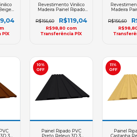
nilico
Revestimento Vinilico
Revestiment
Beige
Madeira Painel Ripado
Madeira Pai
asbil
PVC 3 Metros Plasbil
PVC 3 Metro
0mm X
Placa REVID 250mm X
Placa Revi
19,04
R$119,04
R
R$156,60
R$156,60
menda
10mm Sob Encomenda
10mm Sob E
om
R$98,80
com
R$98,8
 PlX
Transferência PlX
Transferê
10
%
11
%
OFF
OFF
 PVC
Painel Ripado PVC
Painel Ri
3D 3
Preto Relevo 3D 3
Castanha Re