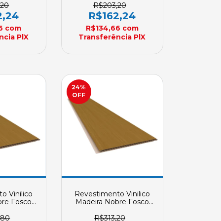
ncomenda
Peças 200mm X 7mm
,20
R$203,20
Sob Encomenda
2,24
R$162,24
66
com
R$134,66
com
ncia PlX
Transferência PlX
24
%
OFF
o Vinilico
Revestimento Vinilico
bre Fosco
Madeira Nobre Fosco
C 4 Metros
Angelim 2 PVC 6 Metros
aca REVID
Plasbil Placa REVID
,80
R$313,20