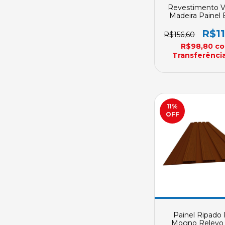
Revestimento Vi
Madeira Painel 
PVC 3 Metros Pl
Placa Revid 25
R$1
R$156,60
10mm Sob Enco
R$98,80
c
Transferência
11
%
OFF
Painel Ripado
Mogno Relevo 