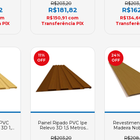
nda
7mm Sob Encomenda
7mm Sob E
R$203,20
R$203
2
R$181,82
R$16
om
R$150,91
com
R$134,
 PlX
Transferência PlX
Transferê
11
%
24
%
OFF
OFF
 PVC
Painel Ripado PVC Ipe
Revestiment
3D 1,5
Relevo 3D 1,5 Metros
Madeira No
Kit 4
Plasbil Kit 4 Peças
Angelim 2 PV
X 7mm
200mm X 7mm Sob
Plasbil Pl
R$203,20
R$208