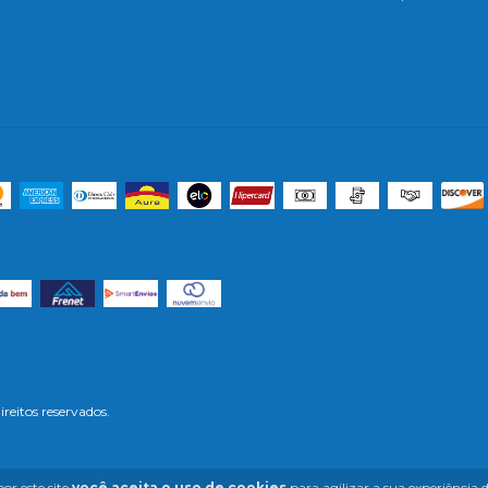
reitos reservados.
or este site
você aceita o uso de cookies
para agilizar a sua experiência