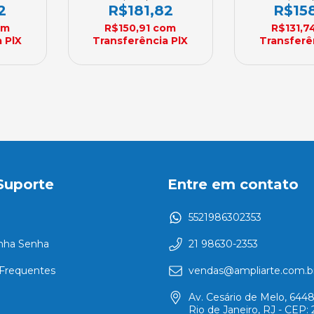
nda
Encomenda
250mm X 1
2
R$181,82
R$15
Encom
om
R$150,91
com
R$131,7
 PlX
Transferência PlX
Transferê
Suporte
Entre em contato
5521986302353
nha Senha
21 98630-2353
Frequentes
vendas@ampliarte.com.b
Av. Cesário de Melo, 6448
Rio de Janeiro, RJ - CEP: