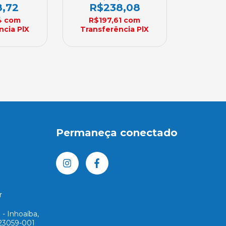
0mm Sob
250mm X 10mm Sob
8,72
R$238,08
enda
Encomenda
4
com
R$197,61
com
ncia PlX
Transferência PlX
Permaneça conectado
r
 - Inhoaíba,
 23059-001