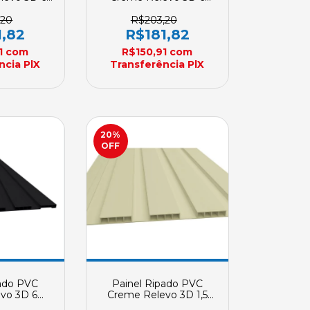
il 200mm X
Metros Plasbil 200mm X
ncomenda
7mm Sob Encomenda
,20
R$203,20
1,82
R$181,82
1
com
R$150,91
com
ncia PlX
Transferência PlX
20
%
OFF
pado PVC
Painel Ripado PVC
evo 3D 6
Creme Relevo 3D 1,5
il 200mm X
Metros Plasbil Kit 4