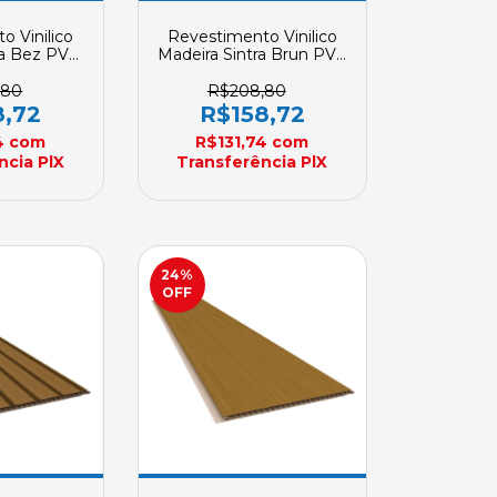
o Vinilico
Revestimento Vinilico
ra Bez PVC
Madeira Sintra Brun PVC
sbil Placa
4 Metros Plasbil Placa
m X 10mm
REVID 250mm X 10mm
,80
R$208,80
omenda
Sob Encomenda
8,72
R$158,72
4
com
R$131,74
com
ncia PlX
Transferência PlX
24
%
OFF