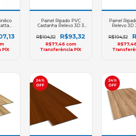
nilico
Painel Ripado PVC
Painel Ripa
atta
Castanha Relevo 3D 3
Relevo 3D 
Metros
Metros Plasbil 200mm X
Plasbil 20
REVID
7mm
07,13
R$93,32
R
R$104,32
R$104,32
 Sob
om
R$77,46
com
R$77,4
a
 PlX
Transferência PlX
Transferê
24
%
24
%
OFF
OFF