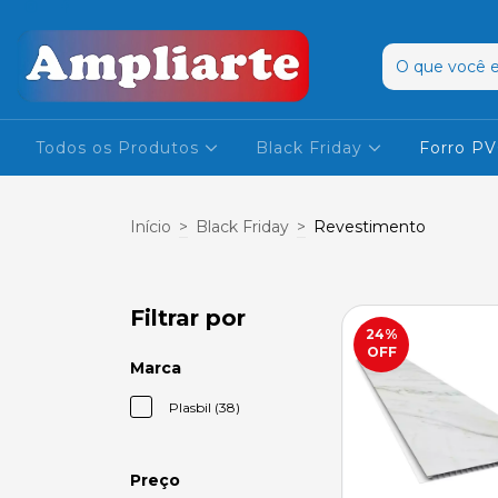
Todos os Produtos
Black Friday
Forro P
Início
>
Black Friday
>
Revestimento
Filtrar por
24
%
OFF
Marca
Plasbil (38)
Preço