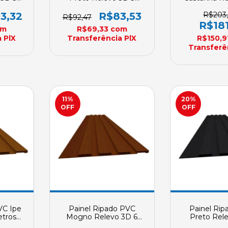
200mm X
Metros Plasbil 200mm X
Metros Plasb
7mm Sob Encomenda
7mm Sob E
3,32
R$83,53
R$203
R$92,47
R$18
om
R$69,33
com
 PlX
Transferência PlX
R$150,9
Transferê
11
%
20
%
OFF
OFF
VC Ipe
Painel Ripado PVC
Painel Ri
etros
Mogno Relevo 3D 6
Preto Rel
 X 7mm
Metros Plasbil 200mm X
Metros Plasb