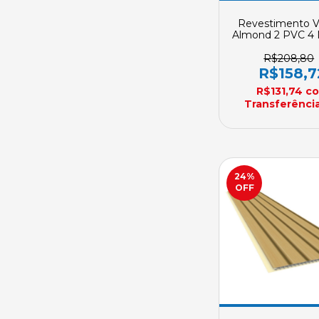
Revestimento Vi
Almond 2 PVC 4 
Plasbil Placa 
250mm X 10mm
R$208,80
Encomend
R$158,7
R$131,74
c
Transferência
24
%
OFF