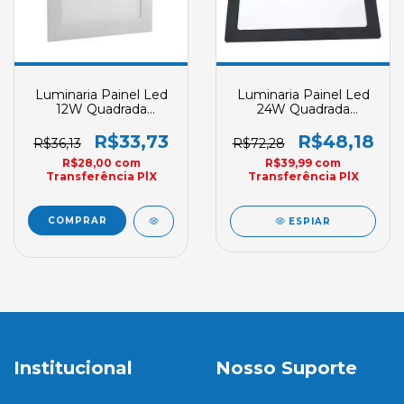
Luminaria Painel Led
Luminaria Painel Led
12W Quadrada
24W Quadrada
Embutir Branco Frio
Embutir Branco Frio
Borda Preta
R$33,73
R$48,18
R$36,13
R$72,28
R$28,00
com
R$39,99
com
Transferência PlX
Transferência PlX
ESPIAR
Institucional
Nosso Suporte