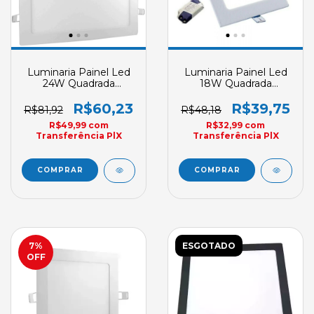
Luminaria Painel Led
Luminaria Painel Led
24W Quadrada
18W Quadrada
Embutir Branco Frio
Embutir Branco Frio
R$60,23
R$39,75
R$81,92
R$48,18
R$49,99
com
R$32,99
com
Transferência PlX
Transferência PlX
7
%
ESGOTADO
OFF