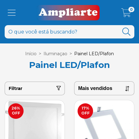
0
Início
>
Iluminaçao
>
Painel LED/Plafon
Painel LED/Plafon
Filtrar
26
%
17
%
OFF
OFF