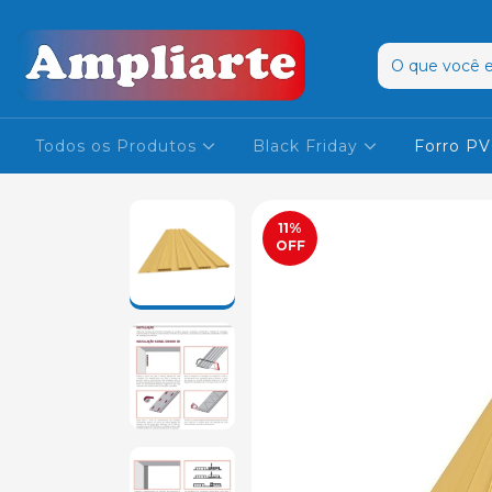
Todos os Produtos
Black Friday
Forro P
11
%
OFF