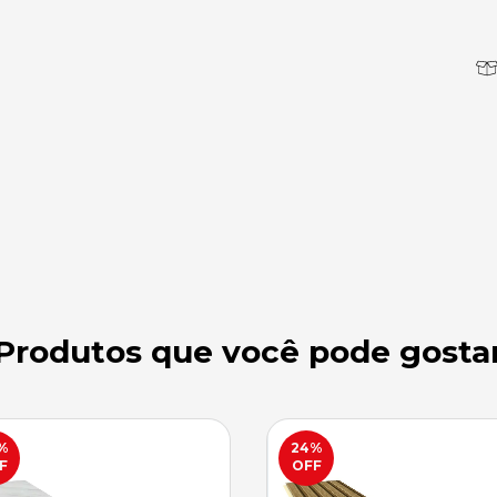
Produtos que você pode gosta
%
24
%
F
OFF