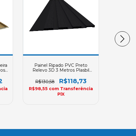
eira
Painel Ripado PVC Preto
Revestime
ros
Relevo 3D 3 Metros Plasbil
2 PVC 4 M
m X
250mm X 10mm
REVID 2
a
2
R$118,73
R$130,58
R$208,
cia
R$98,55
com
Transferência
R$131,74
PlX