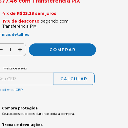
$77,46
com
Transferência PlX
4
x de
R$23,33
sem juros
17% de desconto
pagando com
Transferência PlX
r mais detalhes
ALTERAR CEP
regas para o CEP:
Meios de envio
CALCULAR
o sei meu CEP
Compra protegida
Seus dados cuidados durante toda a compra.
Trocas e devoluções