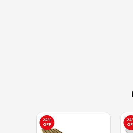
24
%
24
OFF
OF