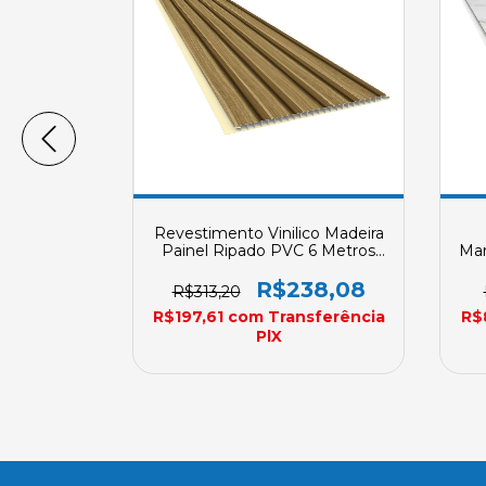
co Madeira
Revestimento Vinilico Madeira
VC 2,70
Painel Ripado PVC 6 Metros
Mar
aca REVID
Plasbil Placa REVID 250mm X
m Sob
10mm Sob Encomenda
R
07,13
R$238,08
R$313,20
a
sferência
R$197,61
com
Transferência
R$
PlX