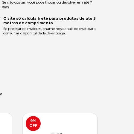
Se não gostar, você pode trocar ou devolver em até 7
dias.
O site só calcula frete para produtos de até 3
metros de comprimento
Se precisar de maiores, chame nos canais de chat para
consultar disponibilidade de entrega.
r
9
%
24
%
OFF
OFF