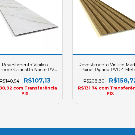
Revestimento Vinilico
Revestimento Vinilico Mad
more Calacatta Nacre PVC
Painel Ripado PVC 4 Met
2,70 Metros Plasbil Placa
Plasbil Placa REVID 250m
EVID 250mm X 10mm Sob
10mm Sob Encomend
R$107,13
R$158,7
R$140,94
R$208,80
Encomenda
88,92
com
Transferência
R$131,74
com
Transferên
PlX
PlX