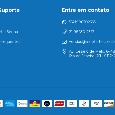
Suporte
Entre em contato
5521986302353
nha Senha
21 98630-2353
Frequentes
vendas@ampliarte.com.b
Av. Cesário de Melo, 6448
Rio de Janeiro, RJ - CEP: