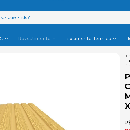
VC
Revestimento
Isolamento Térmico
I
Iní
Pa
Pl
P
C
M
R