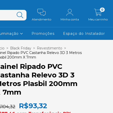
0
Atendimento
Minha conta
Meu carrinho
luminação
Promoções
Espaço do Instalador
cio
>
Black Friday
>
Revestimento
>
inel Ripado PVC Castanha Relevo 3D 3 Metros
asbil 200mm X 7mm
ainel Ripado PVC
astanha Relevo 3D 3
etros Plasbil 200mm
X 7mm
R$93,32
$104,32