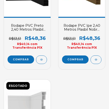
Rodape PVC Preto
Rodape PVC Ipe 2,40
2,40 Metros Plasbil
Metros Plasbil Nobre
Nobre Relevo 70mm
Relevo 70mm X
X 15mm
15mm
R$48,36
R$48,36
R$53,51
R$53,51
R$40,14
com
R$40,14
com
Transferência PlX
Transferência PlX
ESGOTADO