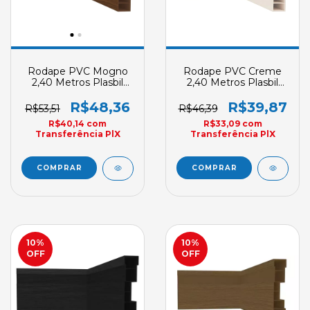
Rodape PVC Mogno
Rodape PVC Creme
2,40 Metros Plasbil
2,40 Metros Plasbil
Nobre Relevo 70mm
Nobre 70mm X 15mm
X 15mm
R$48,36
R$39,87
R$53,51
R$46,39
R$40,14
com
R$33,09
com
Transferência PlX
Transferência PlX
10
%
10
%
OFF
OFF