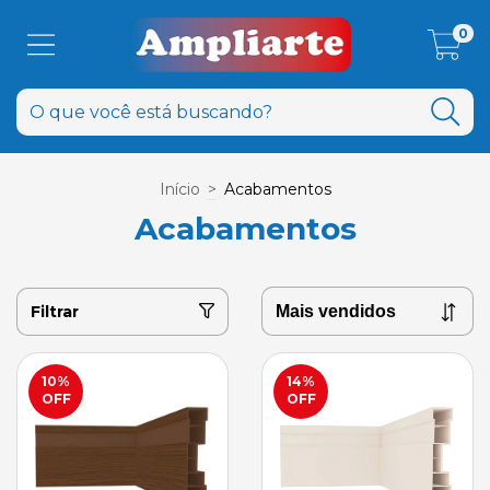
0
Início
>
Acabamentos
Acabamentos
Filtrar
10
%
14
%
OFF
OFF