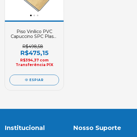
Piso Vinílico PVC
Capuccino SPC Plasbil
Encaixe Clique 1 +
4,2mm Caixa Com
R$498,58
2,20m2 (10 Peças)
R$475,15
1120 X 181
R$394,37
com
Transferência PlX
ESPIAR
Institucional
Nosso Suporte