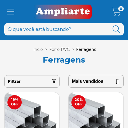
0
Início
>
Forro PVC
>
Ferragens
Ferragens
Filtrar
19
%
20
%
OFF
OFF