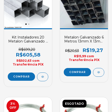
Kit Instaladores 20
Metalon Galvanizado 6
Metalon Galvanizado 6
Metros 13mm X 13mm
Metros GM
GM
R$699,20
R$19,27
R$20,53
R$605,58
R$15,99
com
Transferência PlX
R$502,63
com
Transferência PlX
3
%
ESGOTADO
OFF