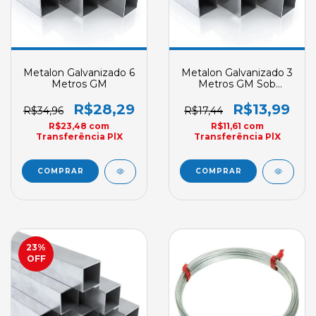
Metalon Galvanizado 6
Metalon Galvanizado 3
Metros GM
Metros GM Sob
Encomenda
R$28,29
R$13,99
R$34,96
R$17,44
R$23,48
com
R$11,61
com
Transferência PlX
Transferência PlX
23
%
OFF