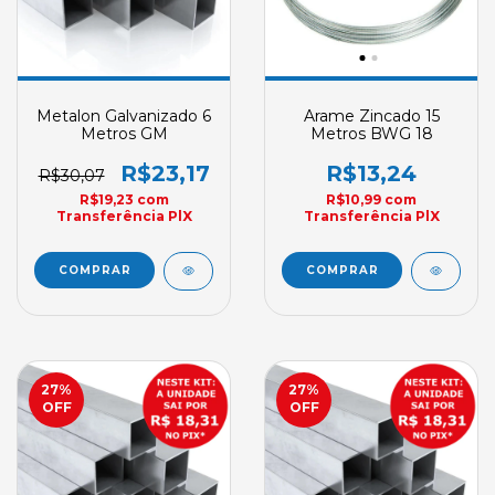
Metalon Galvanizado 6
Arame Zincado 15
Metros GM
Metros BWG 18
R$23,17
R$13,24
R$30,07
R$19,23
com
R$10,99
com
Transferência PlX
Transferência PlX
27
%
27
%
OFF
OFF