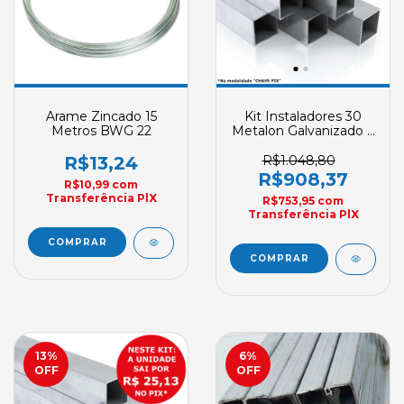
Arame Zincado 15
Kit Instaladores 30
Metros BWG 22
Metalon Galvanizado 6
Metros GM
R$13,24
R$1.048,80
R$908,37
R$10,99
com
Transferência PlX
R$753,95
com
Transferência PlX
13
%
6
%
OFF
OFF