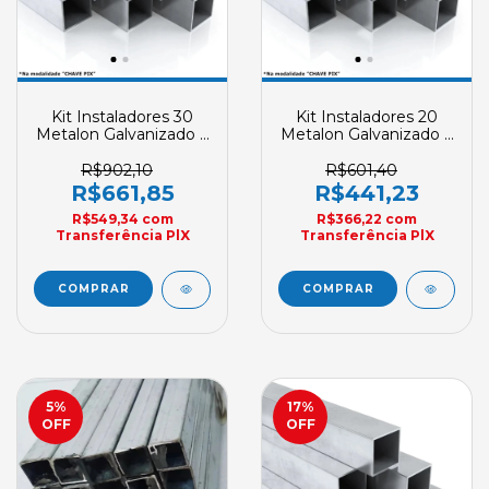
Kit Instaladores 30
Kit Instaladores 20
Metalon Galvanizado 6
Metalon Galvanizado 6
Metros GM
Metros GM
R$902,10
R$601,40
R$661,85
R$441,23
R$549,34
com
R$366,22
com
Transferência PlX
Transferência PlX
5
%
17
%
OFF
OFF