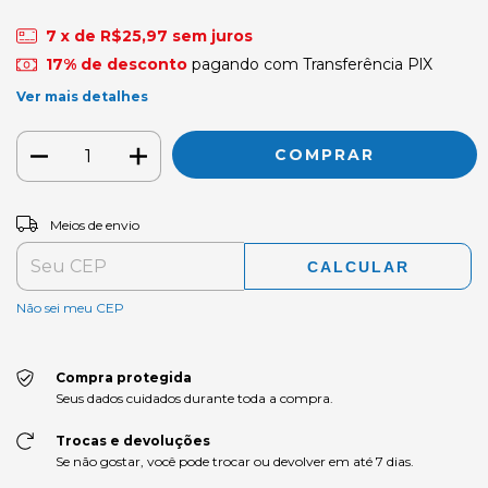
7
x de
R$25,97
sem juros
17% de desconto
pagando com Transferência PlX
Ver mais detalhes
ALTERAR CEP
Entregas para o CEP:
Meios de envio
CALCULAR
Não sei meu CEP
Compra protegida
Seus dados cuidados durante toda a compra.
Trocas e devoluções
Se não gostar, você pode trocar ou devolver em até 7 dias.