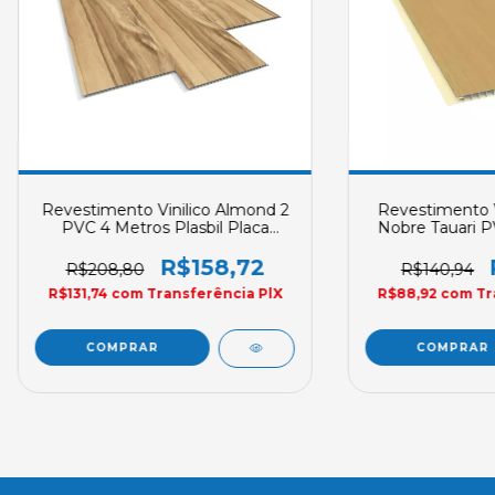
Revestimento Vinilico Almond 2
Revestimento V
PVC 4 Metros Plasbil Placa
Nobre Tauari P
REVID 250mm X 10mm Sob
Plasbil Placa
Encomenda
10mm Sob 
R$158,72
R$208,80
R$140,94
R$131,74
com
Transferência PlX
R$88,92
com
Tr