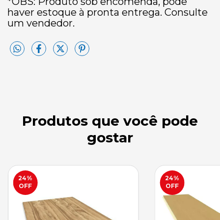
*OBS: Produto sob encomenda, pode
haver estoque à pronta entrega. Consulte
um vendedor.
Produtos que você pode
gostar
24
%
24
%
OFF
OFF