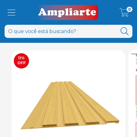
0
11
%
OFF