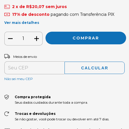
2
x de
R$20,07
sem juros
17% de desconto
pagando com Transferência PlX
Ver mais detalhes
ALTERAR CEP
Entregas para o CEP:
Meios de envio
CALCULAR
Não sei meu CEP
Compra protegida
Seus dados cuidados durante toda a compra.
Trocas e devoluções
Se não gostar, você pode trocar ou devolver em até 7 dias.