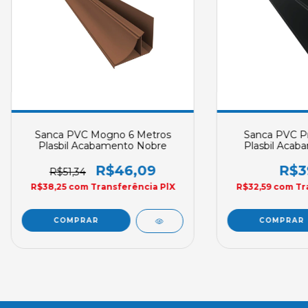
Sanca PVC Mogno 6 Metros
Sanca PVC Pr
Plasbil Acabamento Nobre
Plasbil Acab
R$46,09
R$3
R$51,34
R$38,25
com
Transferência PlX
R$32,59
com
Tr