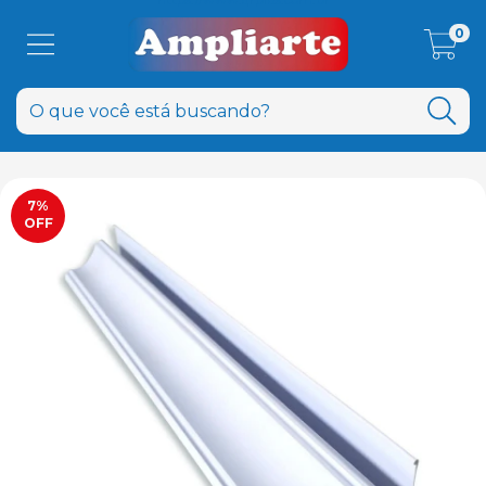
0
7
%
OFF