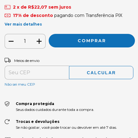
2
x de
R$22,07
sem juros
17% de desconto
pagando com Transferência PlX
Ver mais detalhes
ALTERAR CEP
Entregas para o CEP:
Meios de envio
CALCULAR
Não sei meu CEP
Compra protegida
Seus dados cuidados durante toda a compra.
Trocas e devoluções
Se não gostar, você pode trocar ou devolver em até 7 dias.