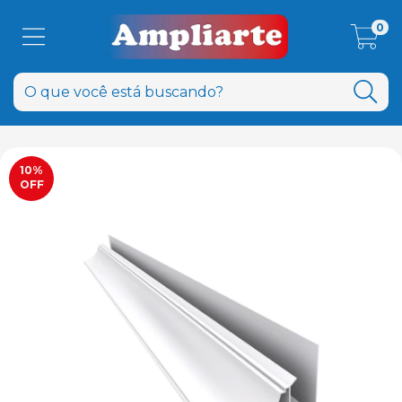
0
10
%
OFF