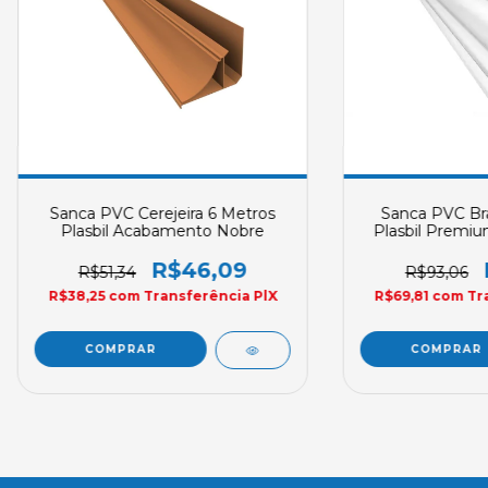
Sanca PVC Cerejeira 6 Metros
Sanca PVC Br
Plasbil Acabamento Nobre
Plasbil Premi
R$46,09
R$51,34
R$93,06
R$38,25
com
Transferência PlX
R$69,81
com
Tr