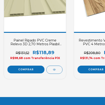
Painel Ripado PVC Creme
Revestimento Vi
Relevo 3D 2,70 Metros Plasbil
PVC 4 Metros 
250mm X 10mm
REVID 250mm
Enco
R$118,89
R$131,52
R$208,80
R$98,68
com
Transferência PlX
R$131,74
com
Tr