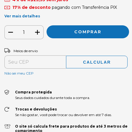
17% de desconto
pagando com Transferência PlX
Ver mais detalhes
ALTERAR CEP
Entregas para o CEP:
Meios de envio
CALCULAR
Não sei meu CEP
Compra protegida
Seus dados cuidados durante toda a compra.
Trocas e devoluções
Se não gostar, você pode trocar ou devolver em até 7 dias.
O site só calcula frete para produtos de até 3 metros de
comprimento