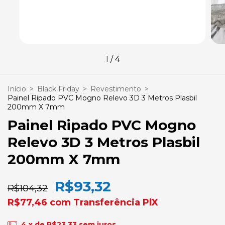
1
/
4
Início
>
Black Friday
>
Revestimento
>
Painel Ripado PVC Mogno Relevo 3D 3 Metros Plasbil
200mm X 7mm
Painel Ripado PVC Mogno
Relevo 3D 3 Metros Plasbil
200mm X 7mm
R$93,32
R$104,32
R$77,46
com
Transferência PlX
4
x de
R$23,33
sem juros