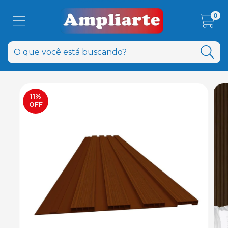
0
11
%
OFF