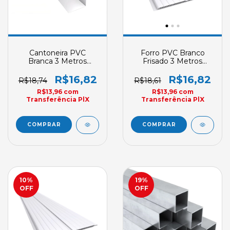
Cantoneira PVC
Forro PVC Branco
Branca 3 Metros
Frisado 3 Metros
Plasbil Formato ''L''
Plasbil Double Fris
25mm (Acabamento
Versati E3 200mm X
R$16,82
R$16,82
R$18,74
R$18,61
"V")
7mm
R$13,96
com
R$13,96
com
Transferência PlX
Transferência PlX
10
%
19
%
OFF
OFF