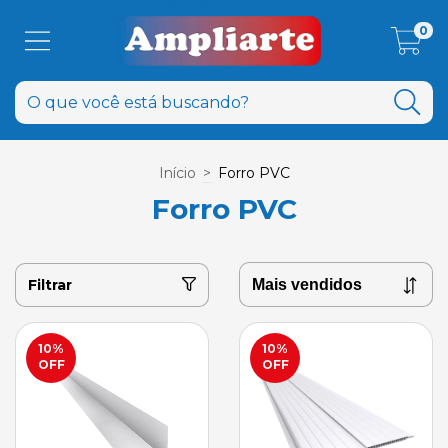
0
Início
>
Forro PVC
Forro PVC
Filtrar
10
%
10
%
OFF
OFF