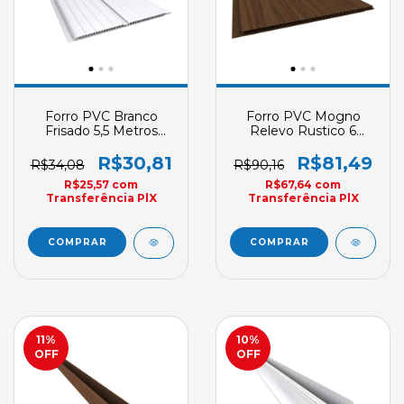
Forro PVC Branco
Forro PVC Mogno
Frisado 5,5 Metros
Relevo Rustico 6
Plasbil Double Fris
Metros Plasbil Junta
Versati E55 200mm X
Seca 200mm X 7mm
R$30,81
R$81,49
R$34,08
R$90,16
7mm
R$25,57
com
R$67,64
com
Transferência PlX
Transferência PlX
11
%
10
%
OFF
OFF