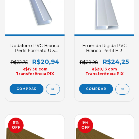
Rodaforro PVC Branco
Emenda Rígida PVC
Perfil Formato U 3
Branco Perfil H 3
Metros Ampliarte Sob
Metros Ampliarte Sob
Encomenda
Encomenda
R$20,94
R$24,25
R$22,75
R$28,28
R$17,38
com
R$20,13
com
Transferência PlX
Transferência PlX
9
%
9
%
OFF
OFF