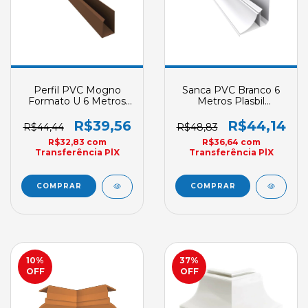
Perfil PVC Mogno
Sanca PVC Branco 6
Formato U 6 Metros
Metros Plasbil
Plasbil Rodaforro
Acabamento Nobre
Acabamento
R$39,56
R$44,14
R$44,44
R$48,83
Convencional
R$32,83
com
R$36,64
com
Transferência PlX
Transferência PlX
10
%
37
%
OFF
OFF