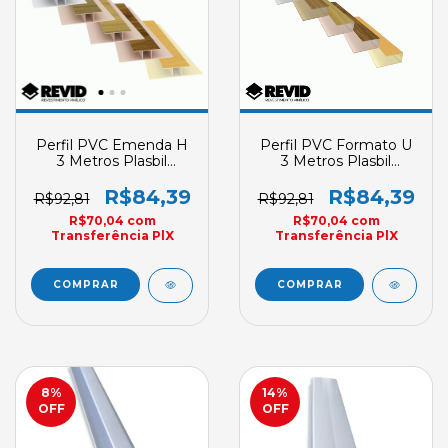
Perfil PVC Emenda H
Perfil PVC Formato U
3 Metros Plasbil
3 Metros Plasbil
REVID Kit Com 2 Sob
REVID Kit C/ 2
Encomenda
Rodaforro Sob
R$84,39
R$84,39
R$92,81
R$92,81
Encomenda
R$70,04
com
R$70,04
com
Transferência PlX
Transferência PlX
COMPRAR
COMPRAR
8
%
14
%
OFF
OFF