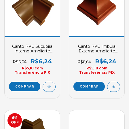
Canto PVC Sucupira
Canto PVC Imbuia
Interno Ampliarte
Externo Ampliarte
Acabamento
Acabamento
R$6,24
R$6,24
R$6,64
R$6,64
R$5,18
com
R$5,18
com
Transferência PlX
Transferência PlX
6
%
OFF