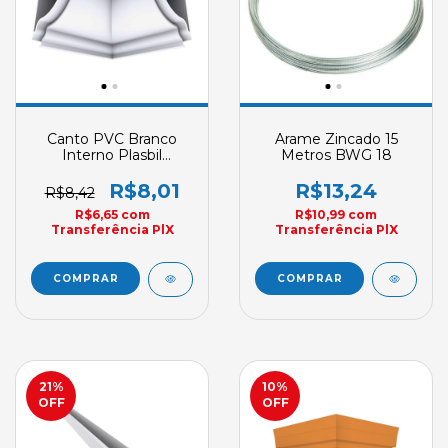
Canto PVC Branco
Arame Zincado 15
Interno Plasbil
Metros BWG 18
Acabamento
Premium Encaixe
R$8,01
R$13,24
R$8,42
R$6,65
com
R$10,99
com
Transferência PlX
Transferência PlX
21
%
10
%
OFF
OFF