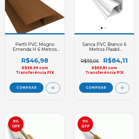
Perfil PVC Mogno
Sanca PVC Branco 6
Emenda H 6 Metros
Metros Plasbil
Polifort Acabamento
Premium
Acabamento
R$46,98
R$84,11
R$93,06
R$38,99
com
R$69,81
com
Transferência PlX
Transferência PlX
9
%
9
%
OFF
OFF