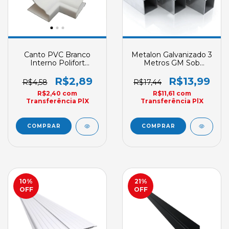
Canto PVC Branco
Metalon Galvanizado 3
Interno Polifort
Metros GM Sob
Acabamento
Encomenda
R$2,89
R$13,99
R$4,58
R$17,44
R$2,40
com
R$11,61
com
Transferência PlX
Transferência PlX
10
%
21
%
OFF
OFF