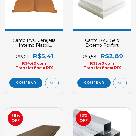
Canto PVC Cerejeira
Canto PVC Gelo
Interno Plasbil
Externo Polifort
Acabamento Nobre
Acabamento
Clique
R$5,41
R$2,89
R$6,01
R$4,58
R$4,49
com
R$2,40
com
Transferência PlX
Transferência PlX
28
%
23
%
OFF
OFF