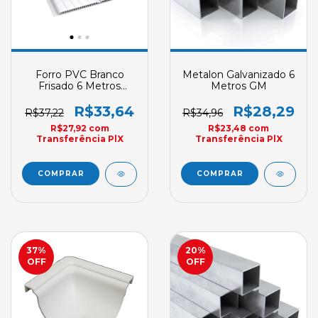
Forro PVC Branco
Metalon Galvanizado 6
Frisado 6 Metros
Metros GM
Plasbil Double Fris
Versati E6 200mm X
R$33,64
R$28,29
R$37,22
R$34,96
7mm
R$27,92
com
R$23,48
com
Transferência PlX
Transferência PlX
37
%
20
%
OFF
OFF