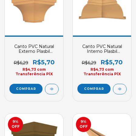
Canto PVC Natural
Canto PVC Natural
Externo Plasbil
Interno Plasbil
Acabamento Nobre
Acabamento Nobre
Clique
Clique
R$5,70
R$5,70
R$6,29
R$6,29
R$4,73
com
R$4,73
com
Transferência PlX
Transferência PlX
9
%
9
%
OFF
OFF