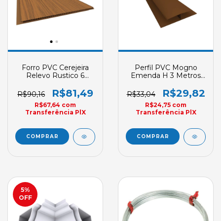
Forro PVC Cerejeira
Perfil PVC Mogno
Relevo Rustico 6
Emenda H 3 Metros
Metros Plasbil Junta
Plasbil Acabamento
Seca 200mm X 7mm
Sob Encomenda
R$81,49
R$29,82
R$90,16
R$33,04
R$67,64
com
R$24,75
com
Transferência PlX
Transferência PlX
5
%
OFF