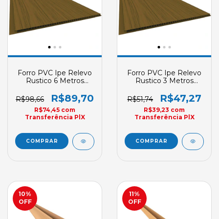
Forro PVC Ipe Relevo
Forro PVC Ipe Relevo
Rustico 6 Metros
Rustico 3 Metros
Plasbil E6 Junta Seca
Plasbil E3 Junta Seca
200mm X 7mm
200mm X 7mm Sob
R$89,70
R$47,27
R$98,66
R$51,74
Encomenda
R$74,45
com
R$39,23
com
Transferência PlX
Transferência PlX
10
%
11
%
OFF
OFF