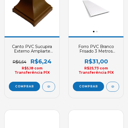
Canto PVC Sucupira
Forro PVC Branco
Externo Ampliarte
Frisado 3 Metros
Acabamento
Plasbil Nobre E3
200mm X 10mm Sob
R$6,24
R$31,00
R$6,64
Encomenda
R$5,18
com
R$25,73
com
Transferência PlX
Transferência PlX