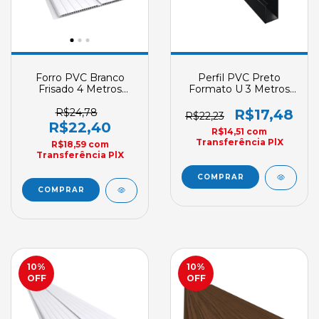
Forro PVC Branco
Perfil PVC Preto
Frisado 4 Metros
Formato U 3 Metros
Plasbil Double Fris
Plasbil Rodaforro
Versati E4 200mm X
Acabamento
R$24,78
R$17,48
R$22,23
7mm
Convencional Sob
R$22,40
R$14,51
com
Encomenda
Transferência PlX
R$18,59
com
Transferência PlX
10
%
10
%
OFF
OFF