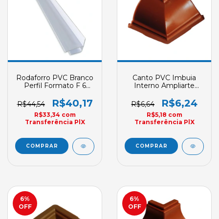
Rodaforro PVC Branco
Canto PVC Imbuia
Perfil Formato F 6
Interno Ampliarte
Metros Ampliarte
Acabamento
Acabamento
R$40,17
R$6,24
R$44,54
R$6,64
R$33,34
com
R$5,18
com
Transferência PlX
Transferência PlX
6
%
6
%
OFF
OFF