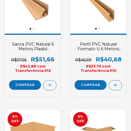
Sanca PVC Natural 6
Perfil PVC Natural
Metros Plasbil
Formato U 6 Metros
Acabamento Nobre
Plasbil Rodaforro
Acabamento
R$51,66
R$40,68
R$57,56
R$45,69
Convencional
R$42,88
com
R$33,76
com
Transferência PlX
Transferência PlX
9
%
9
%
OFF
OFF