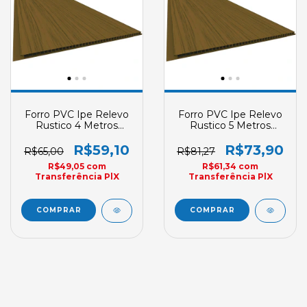
Forro PVC Ipe Relevo
Forro PVC Ipe Relevo
Rustico 4 Metros
Rustico 5 Metros
Plasbil E4 Junta Seca
Plasbil E5 Junta Seca
200mm X 7mm
200mm X 7mm
R$59,10
R$73,90
R$65,00
R$81,27
R$49,05
com
R$61,34
com
Transferência PlX
Transferência PlX