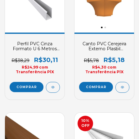
Perfil PVC Cinza
Canto PVC Cerejeira
Formato U 6 Metros
Externo Plasbil
Plasbil Rodaforro
Acabamento Nobre
Acabamento
Clique
R$30,11
R$5,18
R$38,29
R$5,78
Convencional
R$24,99
com
R$4,30
com
Transferência PlX
Transferência PlX
10
%
OFF