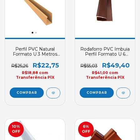
Perfil PVC Natural
Rodaforro PVC Imbuia
Formato U 3 Metros
Perfil Formato U 6
Plasbil Rodaforro
Metros Ampliarte
Acabamento
R$22,75
R$49,40
R$25,26
R$55,03
Convencional Sob
R$18,88
com
R$41,00
com
Encomenda
Transferência PlX
Transferência PlX
10
%
6
%
OFF
OFF