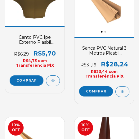
Canto PVC Ipe
Externo Plasbil
Acabamento Nobre
Sanca PVC Natural 3
Clique
R$5,70
Metros Plasbil
R$6,29
Acabamento Nobre
R$4,73
com
Sob Encomenda
R$28,24
R$31,19
Transferência PlX
R$23,44
com
Transferência PlX
10
%
10
%
OFF
OFF