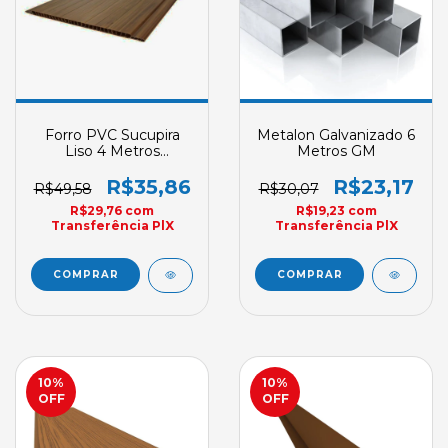
Forro PVC Sucupira
Metalon Galvanizado 6
Liso 4 Metros
Metros GM
Ampliarte 200mm X
8mm
R$35,86
R$23,17
R$49,58
R$30,07
R$29,76
com
R$19,23
com
Transferência PlX
Transferência PlX
10
%
10
%
OFF
OFF