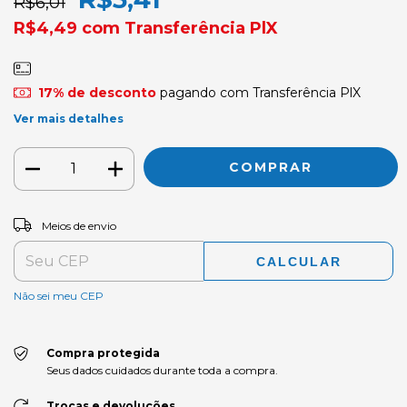
R$6,01
R$4,49
com
Transferência PlX
17% de desconto
pagando com Transferência PlX
Ver mais detalhes
ALTERAR CEP
Entregas para o CEP:
Meios de envio
CALCULAR
Não sei meu CEP
Compra protegida
Seus dados cuidados durante toda a compra.
Trocas e devoluções