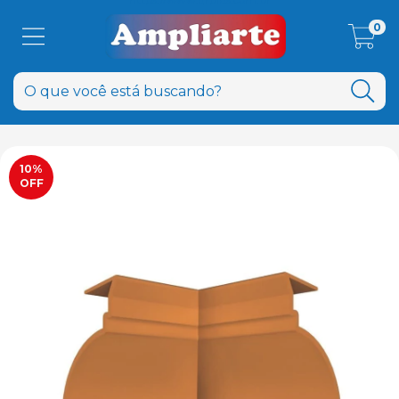
0
10
%
OFF