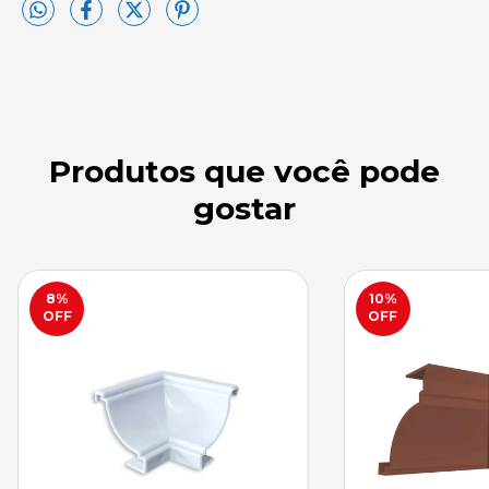
Produtos que você pode
gostar
8
%
10
%
OFF
OFF