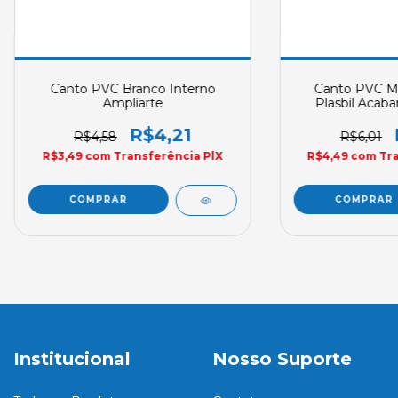
Canto PVC Branco Interno
Canto PVC M
Ampliarte
Plasbil Acab
Cli
R$4,21
R$4,58
R$6,01
R$3,49
com
Transferência PlX
R$4,49
com
Tr
Institucional
Nosso Suporte